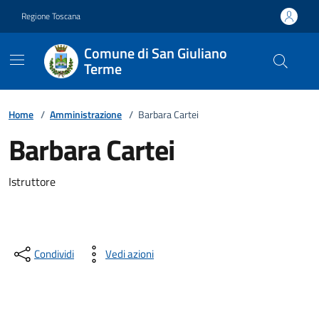
Vai ai contenuti
Vai al footer
Regione Toscana
Comune di San Giuliano
Terme
Home
/
Amministrazione
/
Barbara Cartei
Barbara Cartei
Descrizione breve
Istruttore
Condividi
Vedi azioni