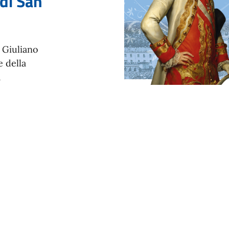
di San
 Giuliano
 della
a