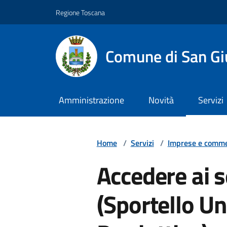
Vai ai contenuti
Vai al footer
Regione Toscana
Comune di San Gi
Amministrazione
Novità
Servizi
Home
/
Servizi
/
Imprese e comme
Accedere ai s
(Sportello Un