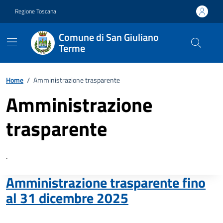
Vai ai contenuti
Vai al footer
Regione Toscana
Comune di San Giuliano
Terme
Home
/
Amministrazione trasparente
Amministrazione
trasparente
Descrizione breve
.
Amministrazione trasparente fino
al 31 dicembre 2025