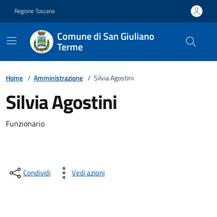
Vai ai contenuti
Vai al footer
Regione Toscana
Comune di San Giuliano
Terme
Home
/
Amministrazione
/
Silvia Agostini
Silvia Agostini
Descrizione breve
Funzionario
Condividi
Vedi azioni