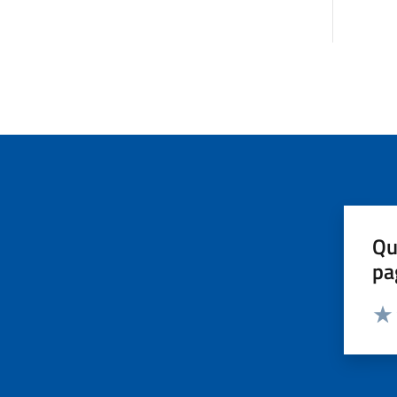
Qu
pa
Valut
Valu