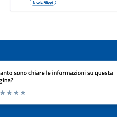
Nicola Filippi
anto sono chiare le informazioni su questa
gina?
a da 1 a 5 stelle la pagina
ta 1 stelle su 5
Valuta 2 stelle su 5
Valuta 3 stelle su 5
Valuta 4 stelle su 5
Valuta 5 stelle su 5