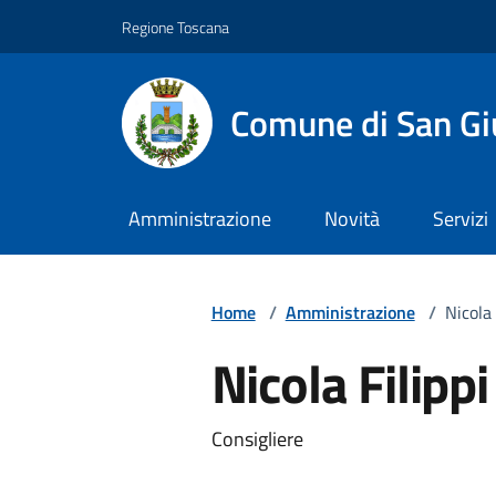
Vai ai contenuti
Vai al footer
Regione Toscana
Comune di San Gi
Amministrazione
Novità
Servizi
Home
/
Amministrazione
/
Nicola 
Nicola Filippi
Descrizione breve
Consigliere