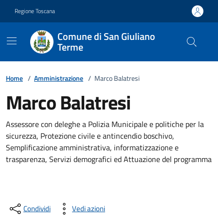
Vai ai contenuti
Vai al footer
Regione Toscana
Comune di San Giuliano
Terme
Home
/
Amministrazione
/
Marco Balatresi
Marco Balatresi
Descrizione breve
Assessore con deleghe a Polizia Municipale e politiche per la
sicurezza, Protezione civile e antincendio boschivo,
Semplificazione amministrativa, informatizzazione e
trasparenza, Servizi demografici ed Attuazione del programma
Condividi
Vedi azioni