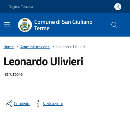
Vai ai contenuti
Vai al footer
Regione Toscana
Comune di San Giuliano
Terme
Home
/
Amministrazione
/
Leonardo Ulivieri
Leonardo Ulivieri
Descrizione breve
Istruttore
Condividi
Vedi azioni