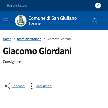
Vai ai contenuti
Vai al footer
Regione Toscana
Comune di San Giuliano
Terme
Home
/
Amministrazione
/
Giacomo Giordani
Giacomo Giordani
Descrizione breve
Consigliere
Condividi
Vedi azioni