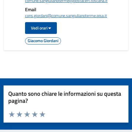
comune.sangiulianoterme@postacert.toscana.it
Email
cons.giordani@comune.sangiulianoterme.pisa.it
Vedi orari
Giacomo Giordani
Quanto sono chiare le informazioni su questa
pagina?
Valuta da 1 a 5 stelle la pagina
Valuta 1 stelle su 5
Valuta 2 stelle su 5
Valuta 3 stelle su 5
Valuta 4 stelle su 5
Valuta 5 stelle su 5