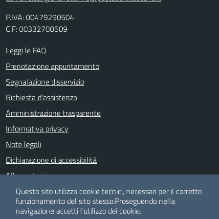
P.IVA: 00479290504
C.F: 00332700509
Leggi le FAQ
Prenotazione appuntamento
Segnalazione disservizio
Richiesta d'assistenza
Amministrazione trasparente
Informativa privacy
Note legali
Dichiarazione di accessibilità
Albo pretorio
Meccanismo di feedback
Questo sito utilizza cookie tecnici, necessari per il corretto
funzionamento del sito stesso.
Proseguendo nella
navigazione accetti l'utilizzo dei cookie.