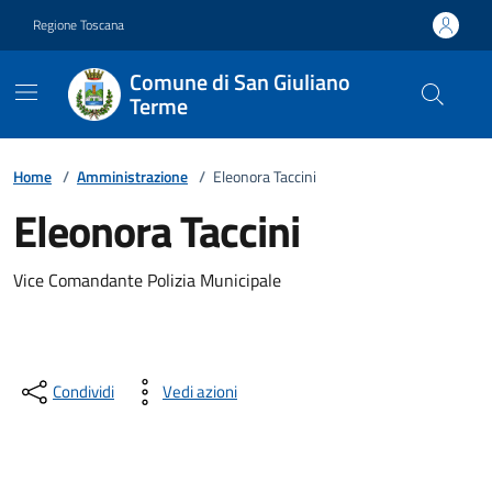
Vai ai contenuti
Vai al footer
Regione Toscana
Comune di San Giuliano
Terme
Home
/
Amministrazione
/
Eleonora Taccini
Eleonora Taccini
Descrizione breve
Vice Comandante Polizia Municipale
Condividi
Vedi azioni