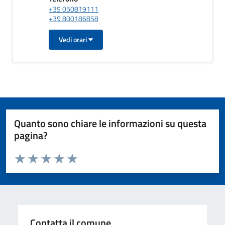
+39 050819111
+39 800186858
Vedi orari
Quanto sono chiare le informazioni su questa
pagina?
Valuta da 1 a 5 stelle la pagina
Valuta 1 stelle su 5
Valuta 2 stelle su 5
Valuta 3 stelle su 5
Valuta 4 stelle su 5
Valuta 5 stelle su 5
Contatta il comune