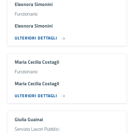
Eleonora Simonini
Descrizione breve
Funzionario
Eleonora Simonini
ULTERIORI DETTAGLI
Maria Cecilia Costagli
Descrizione breve
Funzionario
Maria Cecilia Costagli
ULTERIORI DETTAGLI
Giulia Guainai
Descrizione breve
Servizio Lavori Pubblici