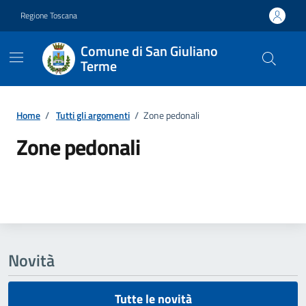
Vai ai contenuti
Vai al footer
Regione Toscana
Comune di San Giuliano
Terme
Home
/
Tutti gli argomenti
/
Zone pedonali
Zone pedonali
Dettagli della notizia
Novità
Tutte le novità