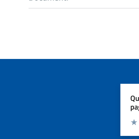
Qu
pa
Valut
Valu