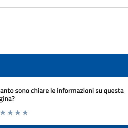
anto sono chiare le informazioni su questa
gina?
a da 1 a 5 stelle la pagina
ta 1 stelle su 5
Valuta 2 stelle su 5
Valuta 3 stelle su 5
Valuta 4 stelle su 5
Valuta 5 stelle su 5