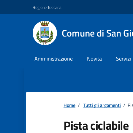
Vai ai contenuti
Vai al footer
Regione Toscana
Comune di San Gi
Amministrazione
Novità
Servizi
Home
/
Tutti gli argomenti
/
Pi
Pista ciclabile