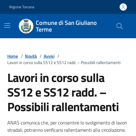
Vai ai contenuti
Vai al footer
Regione Toscana
Comune di San Giuliano
Terme
Home
/
Novità
/
Avvisi
/
Lavori in corso sulla SS12 e SS12 radd. – Possibili rallentamenti
Lavori in corso sulla
SS12 e SS12 radd. –
Possibili rallentamenti
Dettagli della notizia
ANAS comunica che, per consentire lo svolgimento di lavori
stradali, potranno verificarsi rallentamenti alla circolazione.