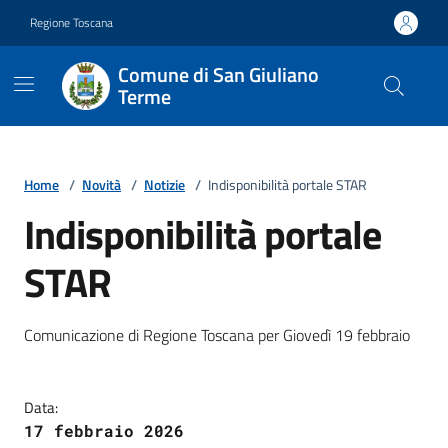
Vai ai contenuti
Vai al footer
Regione Toscana
Comune di San Giuliano
Terme
Home
/
Novità
/
Notizie
/
Indisponibilità portale STAR
Indisponibilità portale
STAR
Dettagli della notizia
Comunicazione di Regione Toscana per Giovedì 19 febbraio
Data:
17 febbraio 2026