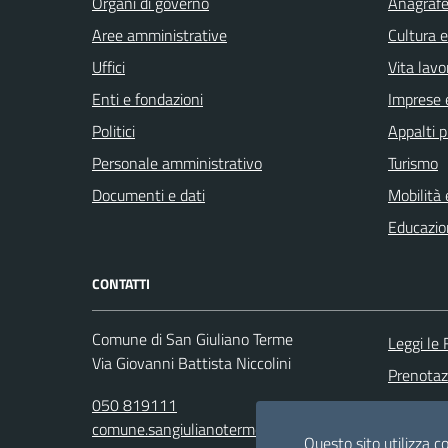
Organi di governo
Anagrafe 
Aree amministrative
Cultura 
Uffici
Vita lavo
Enti e fondazioni
Imprese 
Politici
Appalti p
Personale amministrativo
Turismo
Documenti e dati
Mobilità 
Educazio
CONTATTI
Comune di San Giuliano Terme
Leggi le
Via Giovanni Battista Niccolini
Prenota
050 819111
Segnalazi
comune.sangiulianoterme@postacert.toscana.it
Richiesta
Questo sito utilizza co