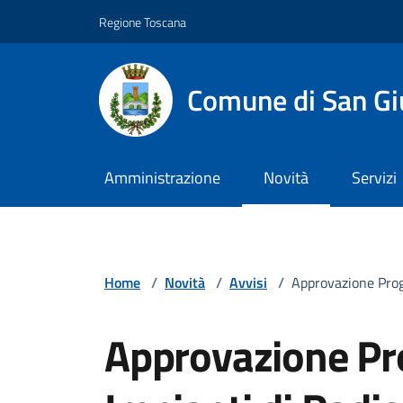
Vai ai contenuti
Vai al footer
Regione Toscana
Comune di San Gi
Amministrazione
Novità
Servizi
Home
/
Novità
/
Avvisi
/
Approvazione Pro
Approvazione P