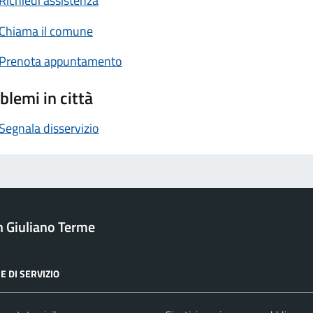
Richiedi assistenza
Chiama il comune
Prenota appuntamento
blemi in città
Segnala disservizio
 Giuliano Terme
E DI SERVIZIO