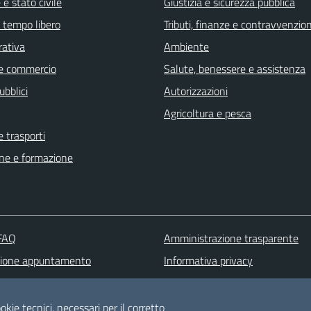
e stato civile
Giustizia e sicurezza pubblica
e tempo libero
Tributi, finanze e contravvenzion
rativa
Ambiente
e commercio
Salute, benessere e assistenza
ubblici
Autorizzazioni
Agricoltura e pesca
e trasporti
ne e formazione
 FAQ
Amministrazione trasparente
zione appuntamento
Informativa privacy
one disservizio
Note legali
 d'assistenza
Dichiarazione di accessibilità
okie tecnici, necessari per il corretto