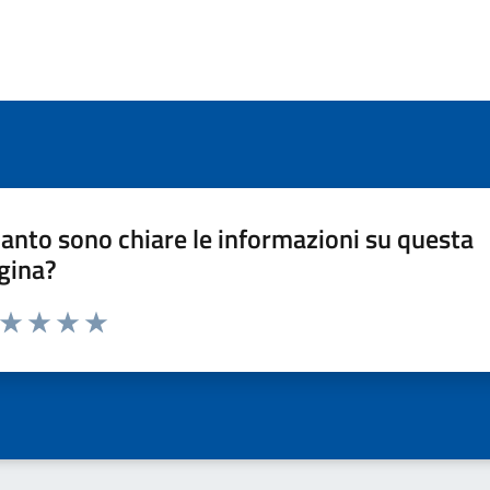
anto sono chiare le informazioni su questa
gina?
a da 1 a 5 stelle la pagina
ta 1 stelle su 5
Valuta 2 stelle su 5
Valuta 3 stelle su 5
Valuta 4 stelle su 5
Valuta 5 stelle su 5