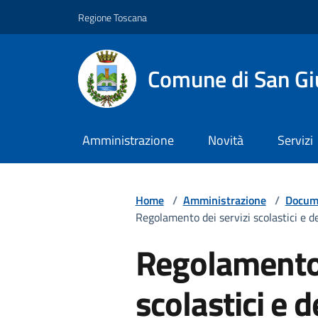
Vai ai contenuti
Vai al footer
Regione Toscana
Comune di San Gi
Amministrazione
Novità
Servizi
Home
/
Amministrazione
/
Docume
Regolamento dei servizi scolastici e deg
Regolamento 
scolastici e d