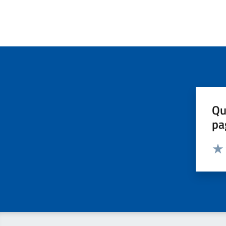
Qu
pa
Valut
Valu